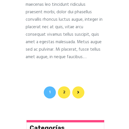
maecenas leo tincidunt ridiculus
praesent morbi, dolor dui phasellus
convallis rhoncus luctus augue, integer in
placerat nec at quis, vitae arcu
consequat vivamus tellus suscipit, quis
amet a egestas malesuada. Metus augue
sed ac pulvinar. Mi placerat, fusce tellus
amet augue, in neque faucibus.…
Paginación
>
PAGE
1
PAGE
2
de
entradas
Categorías