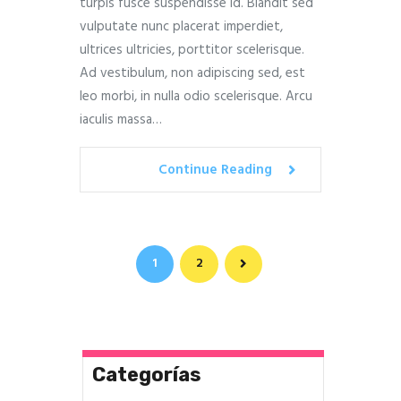
turpis fusce suspendisse id. Blandit sed
vulputate nunc placerat imperdiet,
ultrices ultricies, porttitor scelerisque.
Ad vestibulum, non adipiscing sed, est
leo morbi, in nulla odio scelerisque. Arcu
iaculis massa…
Continue Reading
Paginación
>
PAGE
1
PAGE
2
de
entradas
Categorías