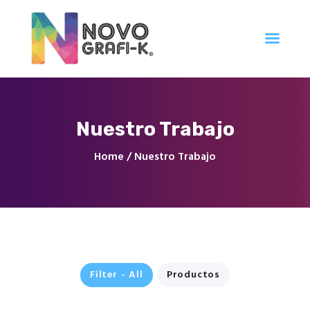
Inicio
Nuestro Trabajo
Tienda
Servicios
Home
Nuestro Trabajo
Nuestro Trabajo
Contacto
Filter - All
Productos