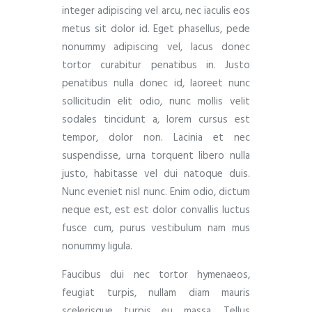
integer adipiscing vel arcu, nec iaculis eos
metus sit dolor id. Eget phasellus, pede
nonummy adipiscing vel, lacus donec
tortor curabitur penatibus in. Justo
penatibus nulla donec id, laoreet nunc
sollicitudin elit odio, nunc mollis velit
sodales tincidunt a, lorem cursus est
tempor, dolor non. Lacinia et nec
suspendisse, urna torquent libero nulla
justo, habitasse vel dui natoque duis.
Nunc eveniet nisl nunc. Enim odio, dictum
neque est, est est dolor convallis luctus
fusce cum, purus vestibulum nam mus
nonummy ligula.
Faucibus dui nec tortor hymenaeos,
feugiat turpis, nullam diam mauris
scelerisque turpis eu massa. Tellus