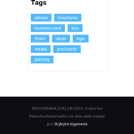
Tags
advice
brochures
business card
eco
flyers
ideas
logo
media
postcards
printing
NOVOGRAFIK E.I.R.L | © 2024, Todos los
Derechos Reservados. Un sitio web creado
por
Skybyte Ingeniería