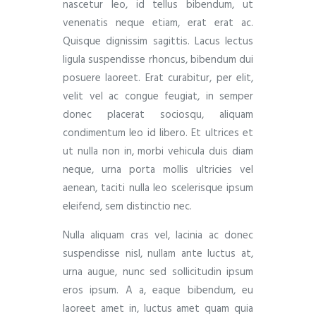
nascetur leo, id tellus bibendum, ut
venenatis neque etiam, erat erat ac.
Quisque dignissim sagittis. Lacus lectus
ligula suspendisse rhoncus, bibendum dui
posuere laoreet. Erat curabitur, per elit,
velit vel ac congue feugiat, in semper
donec placerat sociosqu, aliquam
condimentum leo id libero. Et ultrices et
ut nulla non in, morbi vehicula duis diam
neque, urna porta mollis ultricies vel
aenean, taciti nulla leo scelerisque ipsum
eleifend, sem distinctio nec.
Nulla aliquam cras vel, lacinia ac donec
suspendisse nisl, nullam ante luctus at,
urna augue, nunc sed sollicitudin ipsum
eros ipsum. A a, eaque bibendum, eu
laoreet amet in, luctus amet quam quia