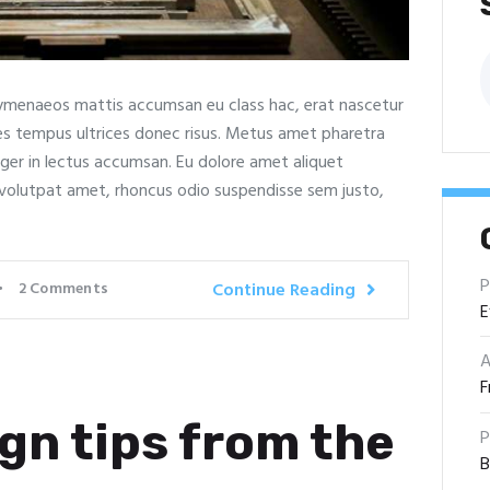
B
menaeos mattis accumsan eu class hac, erat nascetur
rices tempus ultrices donec risus. Metus amet pharetra
eger in lectus accumsan. Eu dolore amet aliquet
 volutpat amet, rhoncus odio suspendisse sem justo,
P
2
Comments
Continue Reading
E
A
F
gn tips from the
P
B