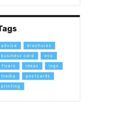
Tags
advice
brochures
business card
eco
flyers
ideas
logo
media
postcards
printing