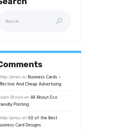
Search
uscar:
Comments
hilip James
en
Business Cards –
ffective And Cheap Advertising
dam Brown
en
All About Eco
riendly Printing
hilip James
en
50 of the Best
usiness Card Designs