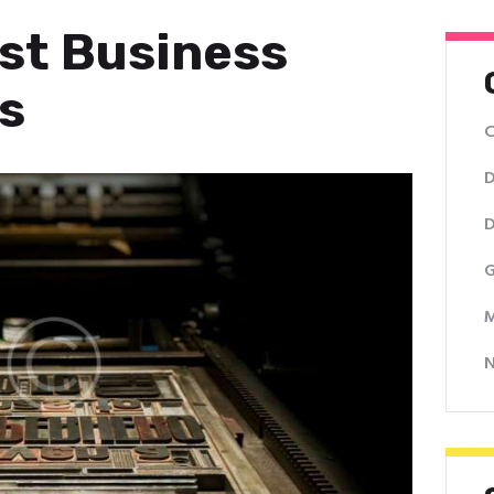
est Business
s
C
D
D
G
M