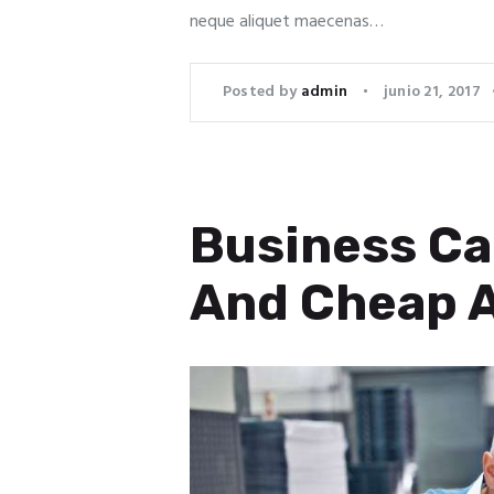
neque aliquet maecenas…
Posted by
admin
junio 21, 2017
Business Ca
And Cheap A