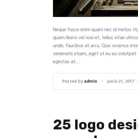
Neque fusce enim quam nec id metus. Hy
quam libero vel wisi et, tellus vitae ult
unde, faucibus at arcu. Quis vivamus int
venenatis etiam, eget ut eu eu volutpat
egestas at…
Posted by
admin
junio 21, 2017
25 logo desi