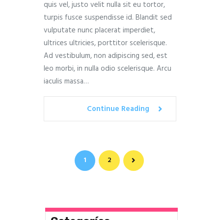
quis vel, justo velit nulla sit eu tortor,
turpis fusce suspendisse id. Blandit sed
vulputate nunc placerat imperdiet,
ultrices ultricies, porttitor scelerisque.
Ad vestibulum, non adipiscing sed, est
leo morbi, in nulla odio scelerisque. Arcu
iaculis massa…
Continue Reading
Paginación
>
PAGE
1
PAGE
2
de
entradas