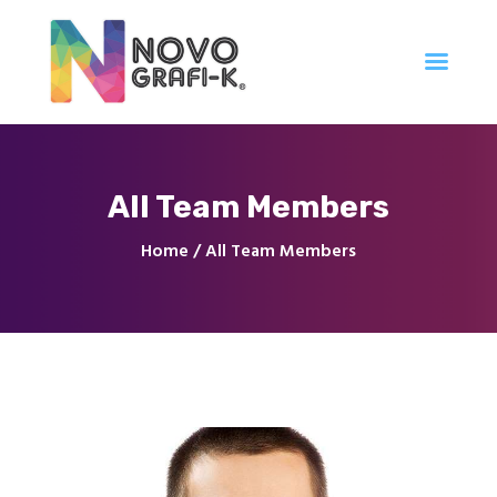
Inicio
All Team Members
Tienda
Servicios
Home
All Team Members
Nuestro Trabajo
Contacto